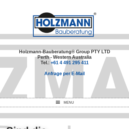
Skip
Skip
Skip
Skip
to
to
to
to
primary
main
primary
footer
navigation
content
sidebar
Holzmann-Bauberatung® Group PTY LTD
Perth - Western Australia
Tel.:
+61 4 491 295 411
Anfrage per E-Mail
MENU