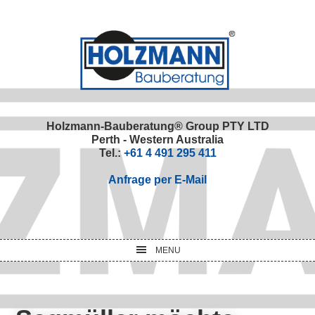
Skip
Skip
Skip
Skip
to
to
to
to
primary
main
primary
footer
navigation
content
sidebar
Holzmann-Bauberatung® Group PTY LTD
Perth - Western Australia
Tel.:
+61 4 491 295 411
Anfrage per E-Mail
MENU