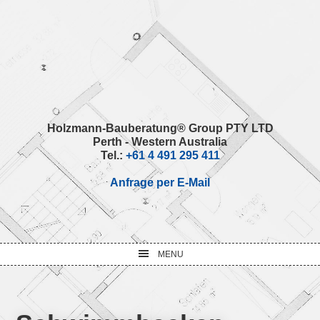
Skip
Skip
Skip
Skip
to
to
to
to
primary
main
primary
footer
navigation
content
sidebar
Holzmann-Bauberatung® Group PTY LTD
Perth - Western Australia
Tel.:
+61 4 491 295 411
Anfrage per E-Mail
MENU