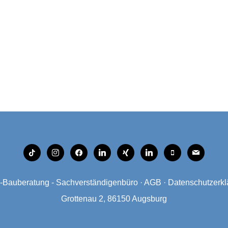
tiktok
instagram
facebook
linkedin
xing
linkedin
mobile
mail
Bauberatung - Sachverständigenbüro
·
AGB
·
Datenschutzerkl
Grottenau 2, 86150 Augsburg