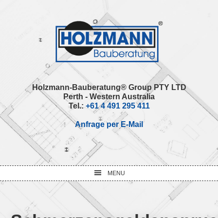
Skip
Skip
Skip
Skip
to
to
to
to
primary
main
primary
footer
navigation
content
sidebar
Holzmann-Bauberatung® Group PTY LTD
Perth - Western Australia
Tel.:
+61 4 491 295 411
Anfrage per E-Mail
MENU