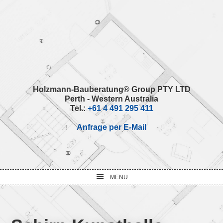
Skip
Skip
Skip
Skip
to
to
to
to
primary
main
primary
footer
navigation
content
sidebar
Holzmann-Bauberatung® Group PTY LTD
Perth - Western Australia
Tel.:
+61 4 491 295 411
Anfrage per E-Mail
MENU