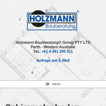
Skip
Skip
Skip
Skip
to
to
to
to
primary
main
primary
footer
navigation
content
sidebar
Holzmann-Bauberatung® Group PTY LTD
Perth - Western Australia
Tel.:
+61 4 491 295 411
Anfrage per E-Mail
MENU