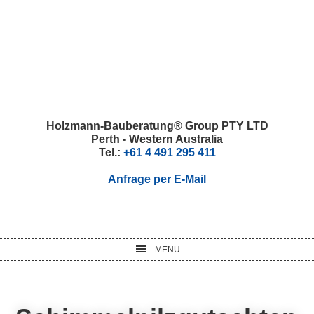
Skip
Skip
Skip
Skip
to
to
to
to
primary
main
primary
footer
navigation
content
sidebar
Holzmann-Bauberatung® Group PTY LTD
Perth - Western Australia
Tel.:
+61 4 491 295 411
Anfrage per E-Mail
MENU