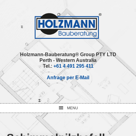
Skip
Skip
Skip
Skip
to
to
to
to
primary
main
primary
footer
navigation
content
sidebar
Holzmann-Bauberatung® Group PTY LTD
Perth - Western Australia
Tel.:
+61 4 491 295 411
Anfrage per E-Mail
MENU