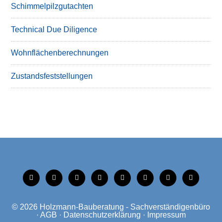
Schimmelpilzgutachten
Technical Due Diligence
Wohnflächenberechnungen
Zustandsfeststellungen
tiktok
instagram
facebook
linkedin
xing
linkedin
mobile
mail
© 2026
Holzmann-Bauberatung - Sachverständigenbüro
·
AGB
·
Datenschutzerklärung
·
Impressum