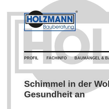
Skip
Skip
Skip
Skip
to
to
to
to
primary
main
primary
footer
navigation
content
sidebar
PROFIL
FACHINFO
BAUMÄNGEL & 
Schimmel in der Wo
Gesundheit an