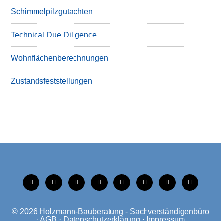
Schimmelpilzgutachten
Technical Due Diligence
Wohnflächenberechnungen
Zustandsfeststellungen
tiktok
instagram
facebook
linkedin
xing
linkedin
mobile
mail
© 2026
Holzmann-Bauberatung - Sachverständigenbüro
·
AGB
·
Datenschutzerklärung
·
Impressum