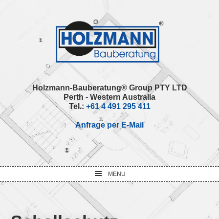
Skip
Skip
Skip
Skip
to
to
to
to
primary
main
primary
footer
navigation
content
sidebar
Holzmann-Bauberatung® Group PTY LTD
Perth - Western Australia
Tel.:
+61 4 491 295 411
Anfrage per E-Mail
MENU