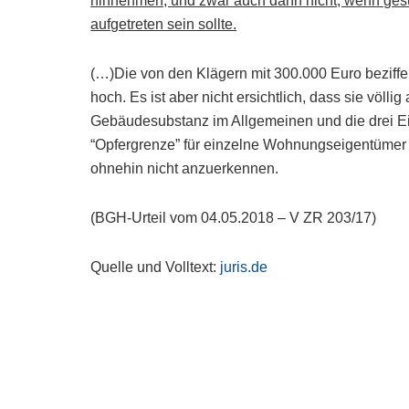
hinnehmen, und zwar auch dann nicht, wenn gesu
aufgetreten sein sollte.
(…)Die von den Klägern mit 300.000 Euro beziff
hoch. Es ist aber nicht ersichtlich, dass sie völl
Gebäudesubstanz im Allgemeinen und die drei Ei
“Opfergrenze” für einzelne Wohnungseigentümer
ohnehin nicht anzuerkennen.
(BGH-Urteil vom 04.05.2018 – V ZR 203/17)
Quelle und Volltext:
juris.de