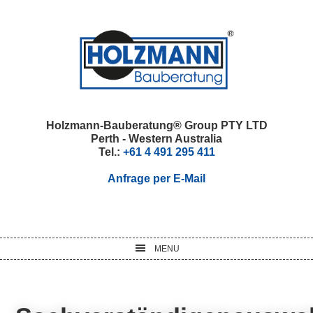
Skip
Skip
Skip
Skip
to
to
to
to
primary
main
primary
footer
navigation
content
sidebar
Holzmann-Bauberatung® Group PTY LTD
Perth - Western Australia
Tel.:
+61 4 491 295 411
Anfrage per E-Mail
MENU