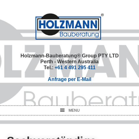
Skip
Skip
Skip
Skip
to
to
to
to
primary
main
primary
footer
navigation
content
sidebar
Holzmann-Bauberatung® Group PTY LTD
Perth - Western Australia
Tel.:
+61 4 491 295 411
Anfrage per E-Mail
MENU