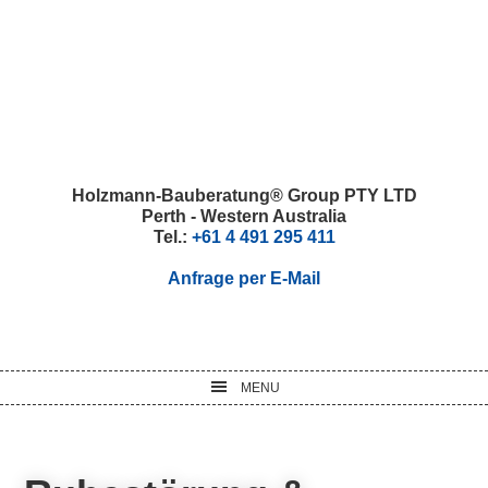
Skip
Skip
Skip
Skip
to
to
to
to
primary
main
primary
footer
navigation
content
sidebar
Holzmann-Bauberatung® Group PTY LTD
Perth - Western Australia
Tel.:
+61 4 491 295 411
Anfrage per E-Mail
MENU