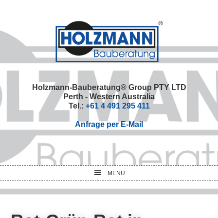
Skip
Skip
Skip
Skip
to
to
to
to
primary
main
primary
footer
navigation
content
sidebar
Holzmann-Bauberatung® Group PTY LTD
Perth - Western Australia
Tel.:
+61 4 491 295 411
Anfrage per E-Mail
MENU