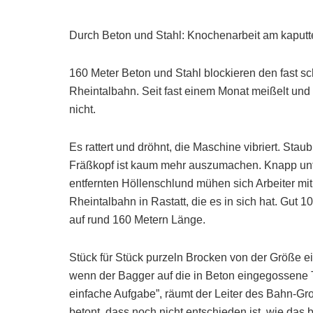
Durch Beton und Stahl: Knochenarbeit am kaputt
160 Meter Beton und Stahl blockieren den fast sch
Rheintalbahn. Seit fast einem Monat meißelt und f
nicht.
Es rattert und dröhnt, die Maschine vibriert. Stau
Fräßkopf ist kaum mehr auszumachen. Knapp unte
entfernten Höllenschlund mühen sich Arbeiter m
Rheintalbahn in Rastatt, die es in sich hat. Gut 
auf rund 160 Metern Länge.
Stück für Stück purzeln Brocken von der Größe ei
wenn der Bagger auf die in Beton eingegossene T
einfache Aufgabe”, räumt der Leiter des Bahn-Gro
betont, dass noch nicht entschieden ist, wie das 