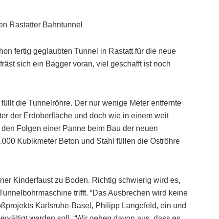
en Rastatter Bahntunnel
on fertig geglaubten Tunnel in Rastatt für die neue
räst sich ein Bagger voran, viel geschafft ist noch
b füllt die Tunnelröhre. Der nur wenige Meter entfernte
r der Erdoberfläche und doch wie in einem weit
it den Folgen einer Panne beim Bau der neuen
10.000 Kubikmeter Beton und Stahl füllen die Oströhre
ner Kinderfaust zu Boden. Richtig schwierig wird es,
unnelbohrmaschine trifft. “Das Ausbrechen wird keine
ßprojekts Karlsruhe-Basel, Philipp Langefeld, ein und
bewältigt werden soll. “Wir gehen davon aus, dass es