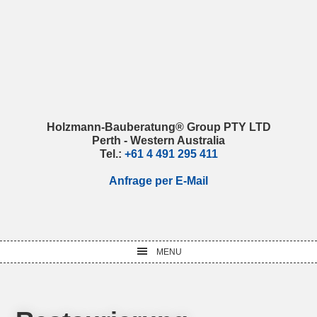
Skip
Skip
Skip
Skip
to
to
to
to
primary
main
primary
footer
navigation
content
sidebar
Holzmann-Bauberatung® Group PTY LTD
Perth - Western Australia
Tel.:
+61 4 491 295 411
Anfrage per E-Mail
MENU