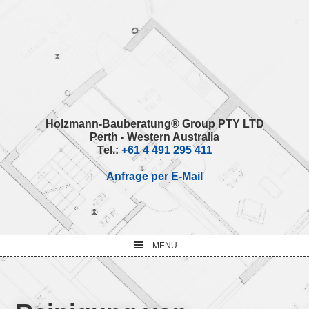
Skip
Skip
Skip
Skip
to
to
to
to
primary
main
primary
footer
navigation
content
sidebar
Holzmann-Bauberatung® Group PTY LTD
Perth - Western Australia
Tel.:
+61 4 491 295 411
Anfrage per E-Mail
MENU