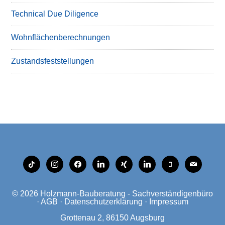
Technical Due Diligence
Wohnflächenberechnungen
Zustandsfeststellungen
tiktok
instagram
facebook
linkedin
xing
linkedin
mobile
mail
© 2026
Holzmann-Bauberatung - Sachverständigenbüro
·
AGB
·
Datenschutzerklärung
·
Impressum
Grottenau 2, 86150 Augsburg