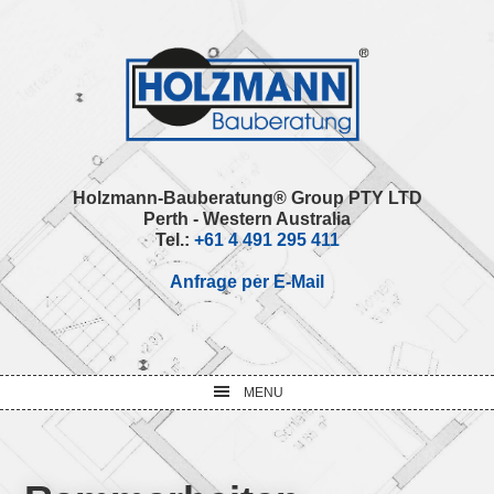
Skip
Skip
Skip
Skip
to
to
to
to
primary
main
primary
footer
navigation
content
sidebar
Holzmann-Bauberatung® Group PTY LTD
Perth - Western Australia
Tel.:
+61 4 491 295 411
Anfrage per E-Mail
MENU