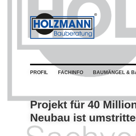
Skip
Skip
Skip
Skip
to
to
to
to
primary
main
primary
footer
navigation
content
sidebar
PROFIL
FACHINFO
BAUMÄNGEL & 
Projekt für 40 Milli
Neubau ist umstritt