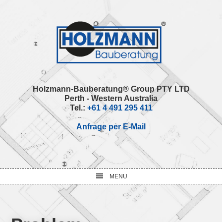
Skip
Skip
Skip
Skip
to
to
to
to
primary
main
primary
footer
navigation
content
sidebar
Holzmann-Bauberatung® Group PTY LTD
Perth - Western Australia
Tel.:
+61 4 491 295 411
Anfrage per E-Mail
MENU