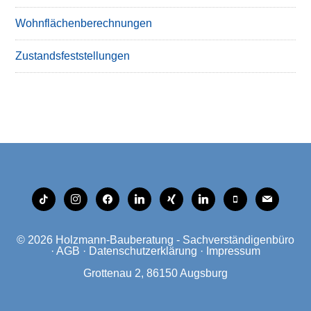
Wohnflächenberechnungen
Zustandsfeststellungen
tiktok
instagram
facebook
linkedin
xing
linkedin
mobile
mail
© 2026
Holzmann-Bauberatung - Sachverständigenbüro
·
AGB
·
Datenschutzerklärung
·
Impressum
Grottenau 2, 86150 Augsburg