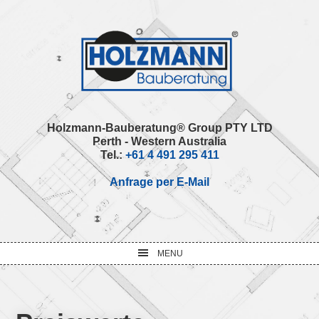
Skip
Skip
Skip
Skip
to
to
to
to
primary
main
primary
footer
navigation
content
sidebar
Holzmann-Bauberatung® Group PTY LTD
Perth - Western Australia
Tel.:
+61 4 491 295 411
Anfrage per E-Mail
MENU