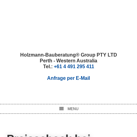
Skip
Skip
Skip
Skip
to
to
to
to
primary
main
primary
footer
navigation
content
sidebar
Holzmann-Bauberatung® Group PTY LTD
Perth - Western Australia
Tel.:
+61 4 491 295 411
Anfrage per E-Mail
MENU