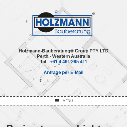
Skip
Skip
Skip
Skip
to
to
to
to
primary
main
primary
footer
navigation
content
sidebar
Holzmann-Bauberatung® Group PTY LTD
Perth - Western Australia
Tel.:
+61 4 491 295 411
Anfrage per E-Mail
MENU