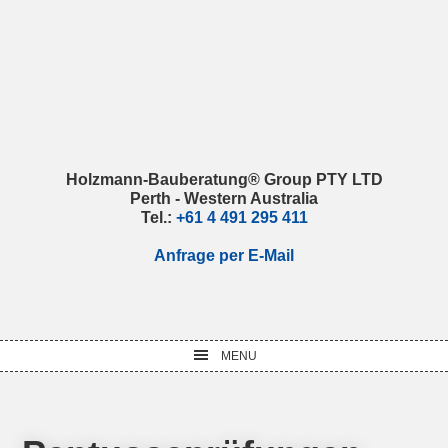
Skip
Skip
Skip
Skip
to
to
to
to
primary
main
primary
footer
navigation
content
sidebar
Holzmann-Bauberatung® Group PTY LTD
Perth - Western Australia
Tel.:
+61 4 491 295 411
Anfrage per E-Mail
MENU