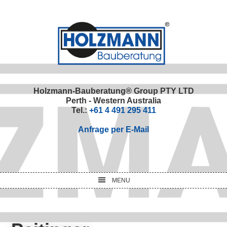
Skip
Skip
Skip
Skip
to
to
to
to
primary
main
primary
footer
navigation
content
sidebar
Holzmann-Bauberatung® Group PTY LTD
Perth - Western Australia
Tel.:
+61 4 491 295 411
Anfrage per E-Mail
MENU