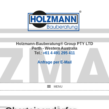
Skip
Skip
Skip
Skip
to
to
to
to
primary
main
primary
footer
navigation
content
sidebar
Holzmann-Bauberatung® Group PTY LTD
Perth - Western Australia
Tel.:
+61 4 491 295 411
Anfrage per E-Mail
MENU