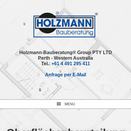
Skip
Skip
Skip
Skip
to
to
to
to
primary
main
primary
footer
navigation
content
sidebar
Holzmann-Bauberatung® Group PTY LTD
Perth - Western Australia
Tel.:
+61 4 491 295 411
Anfrage per E-Mail
MENU