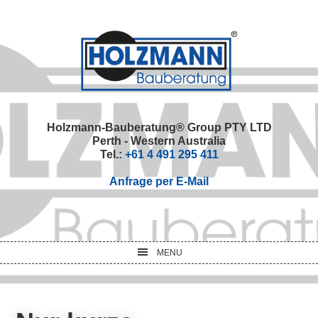
Skip
Skip
Skip
Skip
to
to
to
to
primary
main
primary
footer
navigation
content
sidebar
Holzmann-Bauberatung® Group PTY LTD
Perth - Western Australia
Tel.:
+61 4 491 295 411
Anfrage per E-Mail
MENU