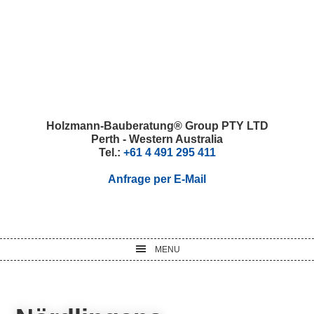
Skip
Skip
Skip
Skip
to
to
to
to
primary
main
primary
footer
navigation
content
sidebar
Holzmann-Bauberatung® Group PTY LTD
Perth - Western Australia
Tel.:
+61 4 491 295 411
Anfrage per E-Mail
MENU