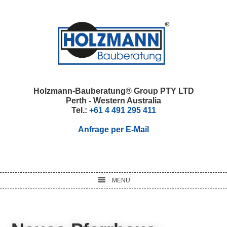
Skip
Skip
Skip
Skip
to
to
to
to
primary
main
primary
footer
navigation
content
sidebar
Holzmann-Bauberatung® Group PTY LTD
Perth - Western Australia
Tel.:
+61 4 491 295 411
Anfrage per E-Mail
MENU