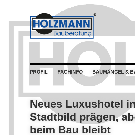
Skip
Skip
Skip
Skip
to
to
to
to
primary
main
primary
footer
navigation
content
sidebar
PROFIL
FACHINFO
BAUMÄNGEL & 
Neues Luxushotel i
Stadtbild prägen, a
beim Bau bleibt