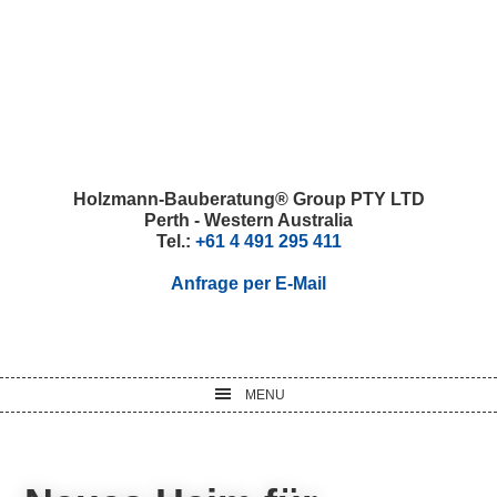
Skip
Skip
Skip
Skip
to
to
to
to
primary
main
primary
footer
navigation
content
sidebar
Holzmann-Bauberatung® Group PTY LTD
Perth - Western Australia
Tel.:
+61 4 491 295 411
Anfrage per E-Mail
MENU