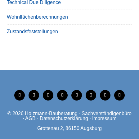
Technical Due Diligence
Wohnflächenberechnungen
Zustandsfeststellungen
tiktok
instagram
facebook
linkedin
xing
linkedin
mobile
mail
© 2026
Holzmann-Bauberatung - Sachverständigenbüro
·
AGB
·
Datenschutzerklärung
·
Impressum
Grottenau 2, 86150 Augsburg