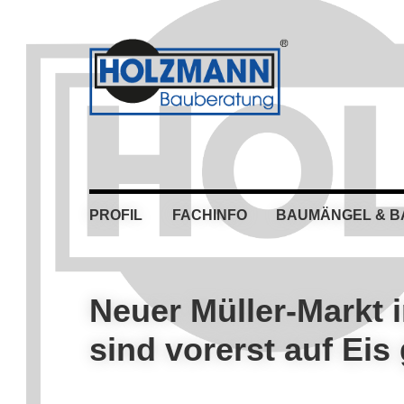
Skip
Skip
Skip
Skip
to
to
to
to
primary
main
primary
footer
navigation
content
sidebar
PROFIL
FACHINFO
BAUMÄNGEL & 
Neuer Müller-Markt
sind vorerst auf Eis