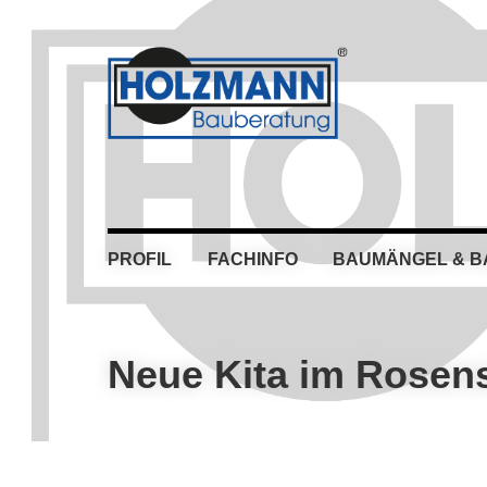
Skip
Skip
Skip
Skip
to
to
to
to
primary
main
primary
footer
navigation
content
sidebar
PROFIL
FACHINFO
BAUMÄNGEL & 
Neue Kita im Rosen