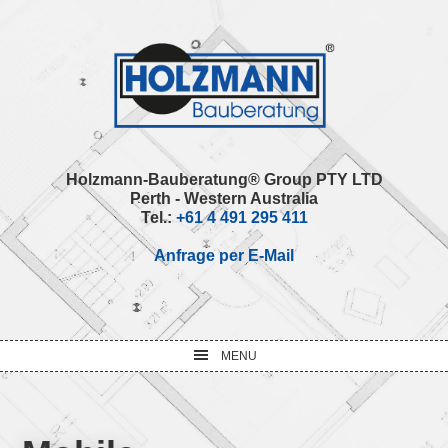
Skip
Skip
Skip
Skip
to
to
to
to
primary
main
primary
footer
navigation
content
sidebar
Holzmann-Bauberatung® Group PTY LTD
Perth - Western Australia
Tel.:
+61 4 491 295 411
Anfrage per E-Mail
MENU