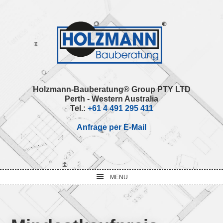
Skip
Skip
Skip
Skip
to
to
to
to
primary
main
primary
footer
navigation
content
sidebar
Holzmann-Bauberatung® Group PTY LTD
Perth - Western Australia
Tel.:
+61 4 491 295 411
Anfrage per E-Mail
MENU