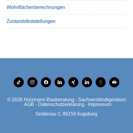
Wohnflächenberechnungen
Zustandsfeststellungen
tiktok
instagram
facebook
linkedin
xing
linkedin
mobile
mail
© 2026
Holzmann-Bauberatung - Sachverständigenbüro
·
AGB
·
Datenschutzerklärung
·
Impressum
Grottenau 2, 86150 Augsburg