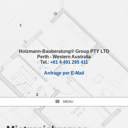
Skip
Skip
Skip
Skip
to
to
to
to
primary
main
primary
footer
navigation
content
sidebar
Holzmann-Bauberatung® Group PTY LTD
Perth - Western Australia
Tel.:
+61 4 491 295 411
Anfrage per E-Mail
MENU