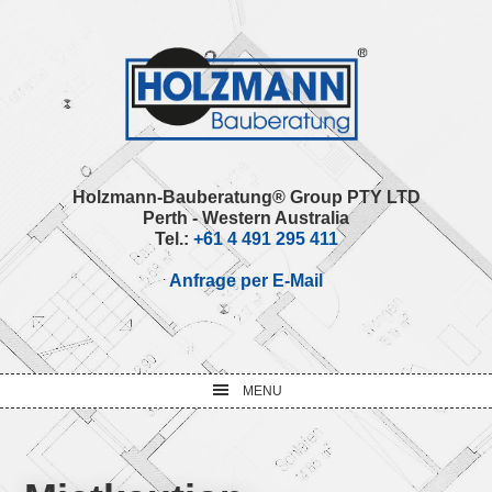
Skip
Skip
Skip
Skip
to
to
to
to
primary
main
primary
footer
navigation
content
sidebar
Holzmann-Bauberatung® Group PTY LTD
Perth - Western Australia
Tel.:
+61 4 491 295 411
Anfrage per E-Mail
MENU