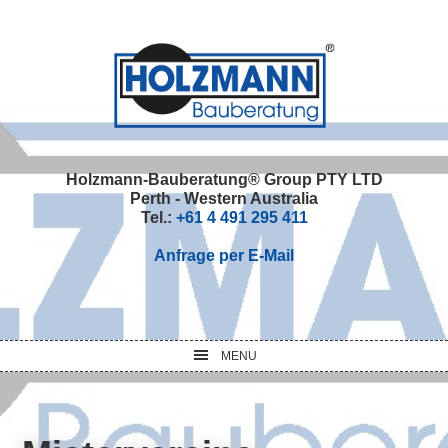
Skip
Skip
Skip
Skip
to
to
to
to
primary
main
primary
footer
navigation
content
sidebar
Holzmann-Bauberatung® Group PTY LTD
Perth - Western Australia
Tel.:
+61 4 491 295 411
Anfrage per E-Mail
MENU