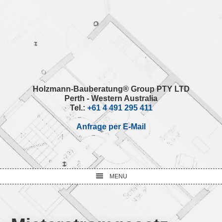
Skip
Skip
Skip
Skip
to
to
to
to
primary
main
primary
footer
navigation
content
sidebar
Holzmann-Bauberatung® Group PTY LTD
Perth - Western Australia
Tel.:
+61 4 491 295 411
Anfrage per E-Mail
MENU