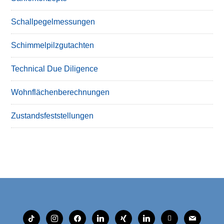
Schallpegelmessungen
Schimmelpilzgutachten
Technical Due Diligence
Wohnflächenberechnungen
Zustandsfeststellungen
tiktok
instagram
facebook
linkedin
xing
linkedin
mobile
mail