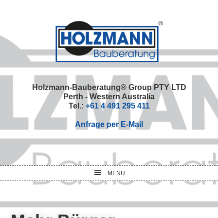
Skip
Skip
Skip
Skip
to
to
to
to
primary
main
primary
footer
navigation
content
sidebar
Holzmann-Bauberatung® Group PTY LTD
Perth - Western Australia
Tel.:
+61 4 491 295 411
Anfrage per E-Mail
MENU