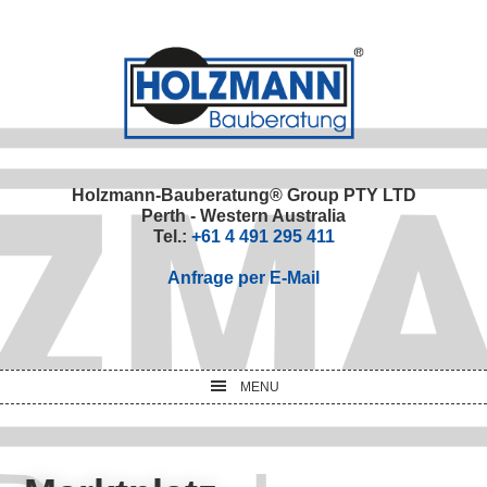
Skip
Skip
Skip
Skip
to
to
to
to
primary
main
primary
footer
navigation
content
sidebar
Holzmann-Bauberatung® Group PTY LTD
Perth - Western Australia
Tel.:
+61 4 491 295 411
Anfrage per E-Mail
MENU