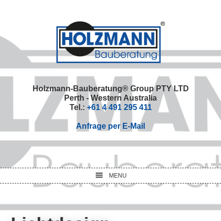
Skip
Skip
Skip
Skip
to
to
to
to
primary
main
primary
footer
navigation
content
sidebar
Holzmann-Bauberatung® Group PTY LTD
Perth - Western Australia
Tel.:
+61 4 491 295 411
Anfrage per E-Mail
MENU