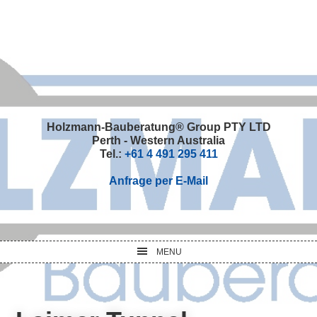
Skip
Skip
Skip
Skip
to
to
to
to
primary
main
primary
footer
navigation
content
sidebar
Holzmann-Bauberatung® Group PTY LTD
Perth - Western Australia
Tel.:
+61 4 491 295 411
Anfrage per E-Mail
MENU