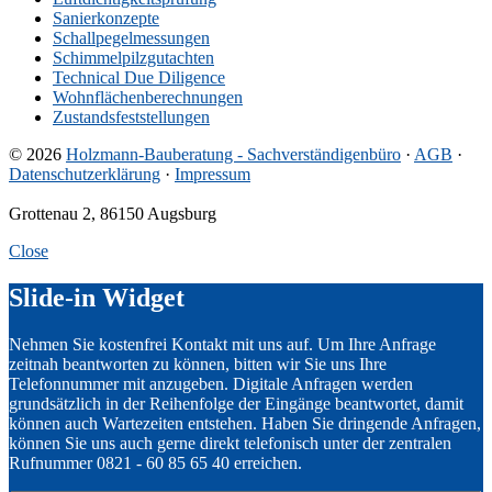
Sanierkonzepte
Schallpegelmessungen
Schimmelpilzgutachten
Technical Due Diligence
Wohnflächenberechnungen
Zustandsfeststellungen
© 2026
Holzmann-Bauberatung - Sachverständigenbüro
·
AGB
·
Datenschutzerklärung
·
Impressum
Grottenau 2, 86150 Augsburg
Close
Slide-in Widget
Nehmen Sie kostenfrei Kontakt mit uns auf. Um Ihre Anfrage
zeitnah beantworten zu können, bitten wir Sie uns Ihre
Telefonnummer mit anzugeben. Digitale Anfragen werden
grundsätzlich in der Reihenfolge der Eingänge beantwortet, damit
können auch Wartezeiten entstehen. Haben Sie dringende Anfragen,
können Sie uns auch gerne direkt telefonisch unter der zentralen
Rufnummer 0821 - 60 85 65 40 erreichen.