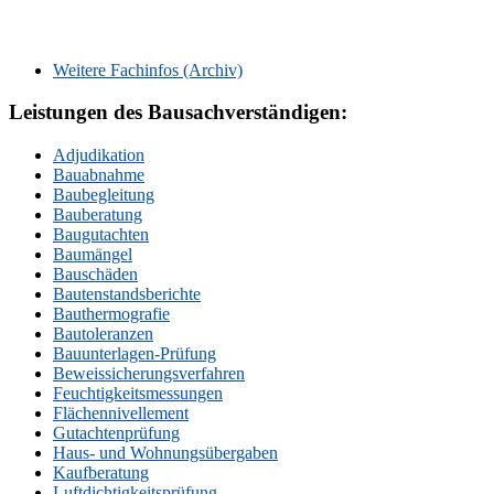
Weitere Fachinfos (Archiv)
Leistungen des Bausachverständigen:
Adjudikation
Bauabnahme
Baubegleitung
Bauberatung
Baugutachten
Baumängel
Bauschäden
Bautenstandsberichte
Bauthermografie
Bautoleranzen
Bauunterlagen-Prüfung
Beweissicherungsverfahren
Feuchtigkeitsmessungen
Flächennivellement
Gutachtenprüfung
Haus- und Wohnungsübergaben
Kaufberatung
Luftdichtigkeitsprüfung