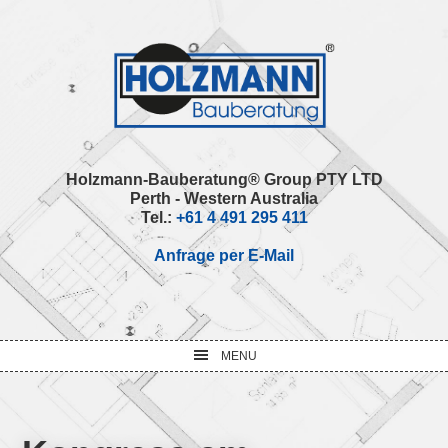
Skip
Skip
Skip
Skip
to
to
to
to
primary
main
primary
footer
navigation
content
sidebar
Holzmann-Bauberatung® Group PTY LTD
Perth - Western Australia
Tel.:
+61 4 491 295 411
Anfrage per E-Mail
MENU