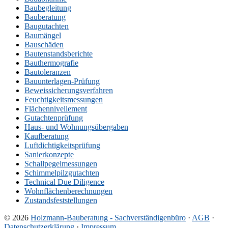
Baubegleitung
Bauberatung
Baugutachten
Baumängel
Bauschäden
Bautenstandsberichte
Bauthermografie
Bautoleranzen
Bauunterlagen-Prüfung
Beweissicherungsverfahren
Feuchtigkeitsmessungen
Flächennivellement
Gutachtenprüfung
Haus- und Wohnungsübergaben
Kaufberatung
Luftdichtigkeitsprüfung
Sanierkonzepte
Schallpegelmessungen
Schimmelpilzgutachten
Technical Due Diligence
Wohnflächenberechnungen
Zustandsfeststellungen
© 2026
Holzmann-Bauberatung - Sachverständigenbüro
·
AGB
·
Datenschutzerklärung
·
Impressum