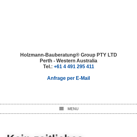
Skip
Skip
Skip
Skip
to
to
to
to
primary
main
primary
footer
navigation
content
sidebar
Holzmann-Bauberatung® Group PTY LTD
Perth - Western Australia
Tel.:
+61 4 491 295 411
Anfrage per E-Mail
MENU