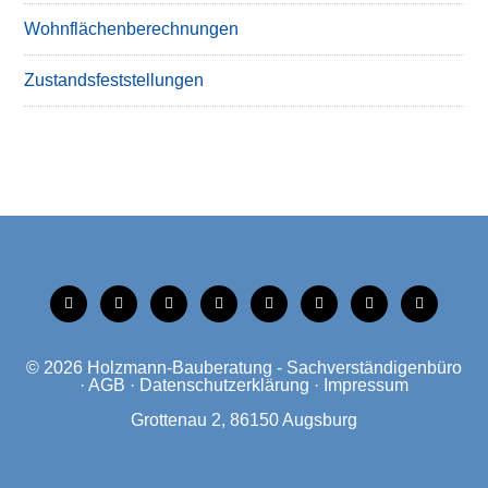
Wohnflächenberechnungen
Zustandsfeststellungen
tiktok
instagram
facebook
linkedin
xing
linkedin
mobile
mail
© 2026
Holzmann-Bauberatung - Sachverständigenbüro
·
AGB
·
Datenschutzerklärung
·
Impressum
Grottenau 2, 86150 Augsburg